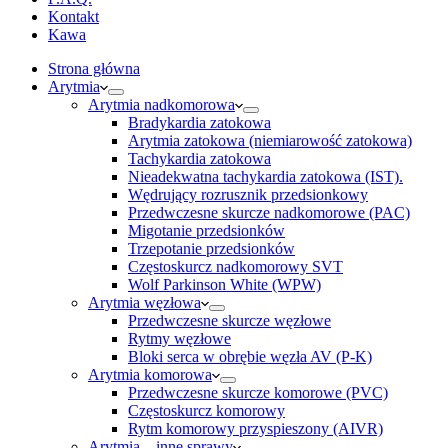
Kontakt
Kawa
Strona główna
Arytmia
Arytmia nadkomorowa
Bradykardia zatokowa
Arytmia zatokowa (niemiarowość zatokowa)
Tachykardia zatokowa
Nieadekwatna tachykardia zatokowa (IST).
Wędrujący rozrusznik przedsionkowy
Przedwczesne skurcze nadkomorowe (PAC)
Migotanie przedsionków
Trzepotanie przedsionków
Częstoskurcz nadkomorowy SVT
Wolf Parkinson White (WPW)
Arytmia węzłowa
Przedwczesne skurcze węzłowe
Rytmy węzłowe
Bloki serca w obrębie węzła AV (P-K)
Arytmia komorowa
Przedwczesne skurcze komorowe (PVC)
Częstoskurcz komorowy
Rytm komorowy przyspieszony (AIVR)
Arytmia – inne sprawy