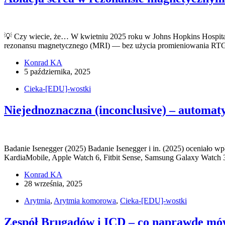
💡 Czy wiecie, że… W kwietniu 2025 roku w Johns Hopkins Hospita
rezonansu magnetycznego (MRI) — bez użycia promieniowania RTG!
Konrad KA
5 października, 2025
Cieka-[EDU]-wostki
Niejednoznaczna (inconclusive) – automa
Badanie Isenegger (2025) Badanie Isenegger i in. (2025) oceniało w
KardiaMobile, Apple Watch 6, Fitbit Sense, Samsung Galaxy Watch
Konrad KA
28 września, 2025
Arytmia
,
Arytmia komorowa
,
Cieka-[EDU]-wostki
Zespół Brugadów i ICD – co naprawdę mówi