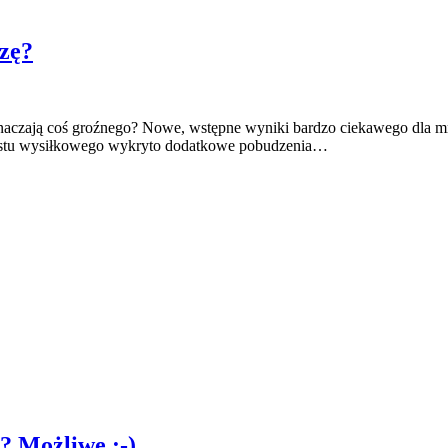
zę?
ją coś groźnego? Nowe, wstępne wyniki bardzo ciekawego dla mnie b
 testu wysiłkowego wykryto dodatkowe pobudzenia…
? Możliwe :-)