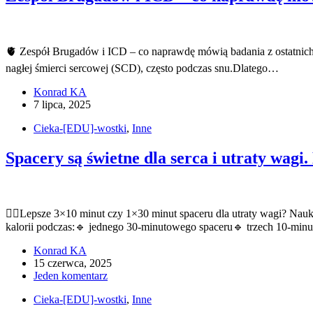
🫀 Zespół Brugadów i ICD – co naprawdę mówią badania z ostatnich 
nagłej śmierci sercowej (SCD), często podczas snu.Dlatego…
Konrad KA
7 lipca, 2025
Cieka-[EDU]-wostki
,
Inne
Spacery są świetne dla serca i utraty wagi.
🚶‍♂️Lepsze 3×10 minut czy 1×30 minut spaceru dla utraty wagi? Na
kalorii podczas:🔹 jednego 30-minutowego spaceru🔹 trzech 10-mi
Konrad KA
15 czerwca, 2025
Jeden komentarz
Cieka-[EDU]-wostki
,
Inne