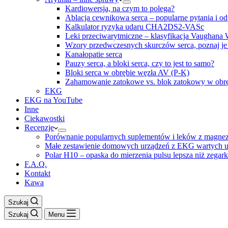
Kardiowersja, na czym to polega?
Ablacja cewnikowa serca – popularne pytania i o
Kalkulator ryzyka udaru CHA2DS2-VASc
Leki przeciwarytmiczne – klasyfikacja Vaughana W
Wzory przedwczesnych skurczów serca, poznaj je
Kanałopatie serca
Pauzy serca, a bloki serca, czy to jest to samo?
Bloki serca w obrębie węzła AV (P-K)
Zahamowanie zatokowe vs. blok zatokowy w obr
EKG
EKG na YouTube
Inne
Ciekawostki
Recenzje
Porównanie popularnych suplementów i leków z magne
Małe zestawienie domowych urządzeń z EKG wartych u
Polar H10 – opaska do mierzenia pulsu lepsza niż zegark
F.A.Q.
Kontakt
Kawa
Szukaj
Szukaj
Menu