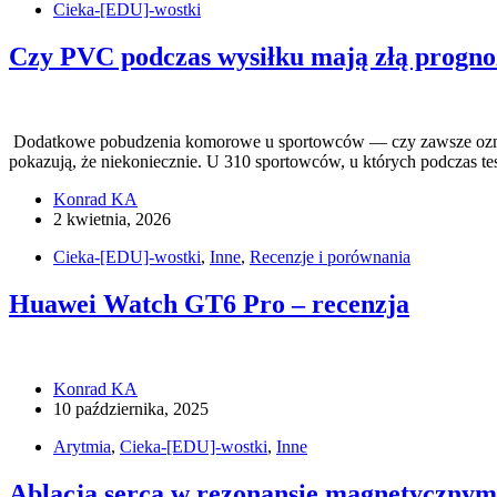
Cieka-[EDU]-wostki
Czy PVC podczas wysiłku mają złą progno
Dodatkowe pobudzenia komorowe u sportowców — czy zawsze oznacza
pokazują, że niekoniecznie. U 310 sportowców, u których podczas
Konrad KA
2 kwietnia, 2026
Cieka-[EDU]-wostki
,
Inne
,
Recenzje i porównania
Huawei Watch GT6 Pro – recenzja
Konrad KA
10 października, 2025
Arytmia
,
Cieka-[EDU]-wostki
,
Inne
Ablacja serca w rezonansie magnetycznym