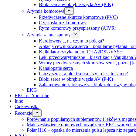
Bloki serca w obrębie węzła AV (P-K)
Arytmia komorowa
Przedwczesne skurcze komorowe (PVC)
Częstoskurcz komorowy
Rytm komorowy przyspieszony (AIVR)
Arytmia – inne sprawy
Kardiowersja, na czym to polega?
Ablacja cewnikowa serca – popularne pytania i o
Kalkulator ryzyka udaru CHA2DS2-VASc
Leki przeciwarytmiczne – klasyfikacja Vaughana W
Wzory przedwczesnych skurczów serca, poznaj je
Kanałopatie serca
Pauzy serca, a bloki serca, czy to jest to samo?
Bloki serca w obrębie węzła AV (P-K)
Zahamowanie zatokowe vs. blok zatokowy w obr
EKG
EKG na YouTube
Inne
Ciekawostki
Recenzje
Porównanie popularnych suplementów i leków z magne
Małe zestawienie domowych urządzeń z EKG wartych u
Polar H10 – opaska do mierzenia pulsu lepsza niż zegark
F.A.Q.