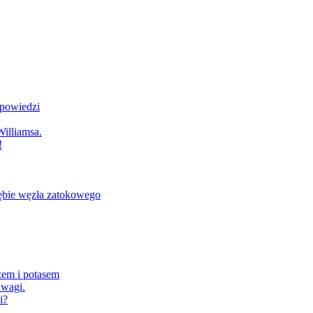
dpowiedzi
illiamsa.
!
ębie węzła zatokowego
zem i potasem
wagi.
i?