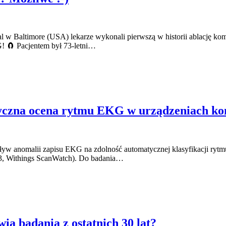
l w Baltimore (USA) lekarze wykonali pierwszą w historii ablację 
 🧲 Pacjentem był 73-letni…
tyczna ocena rytmu EKG w urządzeniach k
pływ anomalii zapisu EKG na zdolność automatycznej klasyfikacji ryt
 3, Withings ScanWatch). Do badania…
ą badania z ostatnich 30 lat?