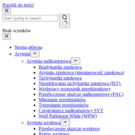
Przejdź do treści
Brak wyników
Strona główna
Arytmia
Arytmia nadkomorowa
Bradykardia zatokowa
Arytmia zatokowa (niemiarowość zatokowa)
Tachykardia zatokowa
Nieadekwatna tachykardia zatokowa (IST).
Wędrujący rozrusznik przedsionkowy
Przedwczesne skurcze nadkomorowe (PAC)
Migotanie przedsionków
Trzepotanie przedsionków
Częstoskurcz nadkomorowy SVT
Wolf Parkinson White (WPW)
Arytmia węzłowa
Przedwczesne skurcze węzłowe
Rytmy węzłowe