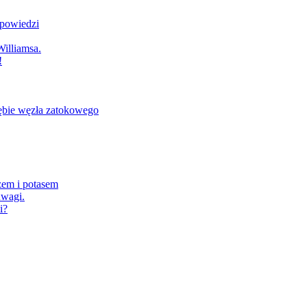
dpowiedzi
illiamsa.
!
ębie węzła zatokowego
zem i potasem
wagi.
i?