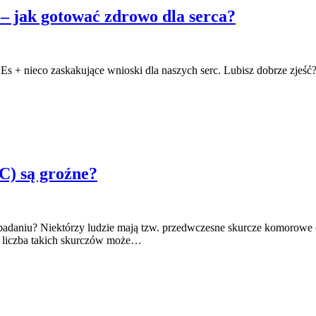
– jak gotować zdrowo dla serca?
+ nieco zaskakujące wnioski dla naszych serc. Lubisz dobrze zjeść? P
C) są groźne?
daniu? Niektórzy ludzie mają tzw. przedwczesne skurcze komorowe 
a liczba takich skurczów może…