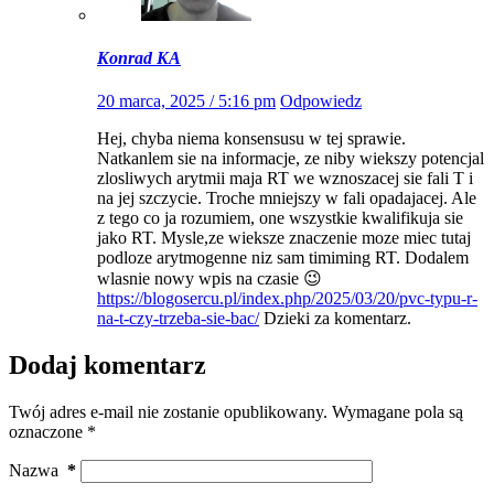
Konrad KA
20 marca, 2025 / 5:16 pm
Odpowiedz
Hej, chyba niema konsensusu w tej sprawie.
Natkanlem sie na informacje, ze niby wiekszy potencjal
zlosliwych arytmii maja RT we wznoszacej sie fali T i
na jej szczycie. Troche mniejszy w fali opadajacej. Ale
z tego co ja rozumiem, one wszystkie kwalifikuja sie
jako RT. Mysle,ze wieksze znaczenie moze miec tutaj
podloze arytmogenne niz sam timiming RT. Dodalem
wlasnie nowy wpis na czasie 😉
https://blogosercu.pl/index.php/2025/03/20/pvc-typu-r-
na-t-czy-trzeba-sie-bac/
Dzieki za komentarz.
Dodaj komentarz
Twój adres e-mail nie zostanie opublikowany.
Wymagane pola są
oznaczone
*
Nazwa
*