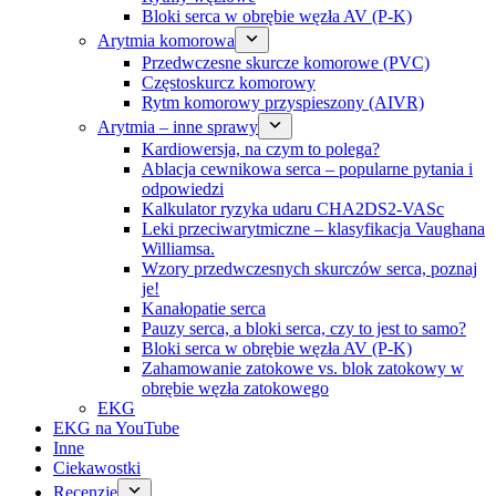
Bloki serca w obrębie węzła AV (P-K)
Arytmia komorowa
Przedwczesne skurcze komorowe (PVC)
Częstoskurcz komorowy
Rytm komorowy przyspieszony (AIVR)
Arytmia – inne sprawy
Kardiowersja, na czym to polega?
Ablacja cewnikowa serca – popularne pytania i
odpowiedzi
Kalkulator ryzyka udaru CHA2DS2-VASc
Leki przeciwarytmiczne – klasyfikacja Vaughana
Williamsa.
Wzory przedwczesnych skurczów serca, poznaj
je!
Kanałopatie serca
Pauzy serca, a bloki serca, czy to jest to samo?
Bloki serca w obrębie węzła AV (P-K)
Zahamowanie zatokowe vs. blok zatokowy w
obrębie węzła zatokowego
EKG
EKG na YouTube
Inne
Ciekawostki
Recenzje