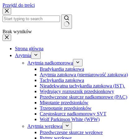
Przejdź do treści
Brak wyników
Strona główna
Arytmia
Arytmia nadkomorowa
Bradykardia zatokowa
Arytmia zatokowa (niemiarowość zatokowa)
Tachykardia zatokowa
Nieadekwatna tachykardia zatokowa (IST).
Wędrujący rozrusznik przedsionkowy
Przedwczesne skurcze nadkomorowe (PAC)
Migotanie przedsionków
Trzepotanie przedsionków
Częstoskurcz nadkomorowy SVT
Wolf Parkinson White (WPW)
Arytmia węzłowa
Przedwczesne skurcze węzłowe
Rytmy węzłowe