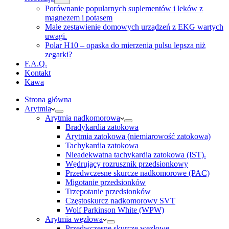
Porównanie popularnych suplementów i leków z
magnezem i potasem
Małe zestawienie domowych urządzeń z EKG wartych
uwagi.
Polar H10 – opaska do mierzenia pulsu lepsza niż
zegarki?
F.A.Q.
Kontakt
Kawa
Strona główna
Arytmia
Arytmia nadkomorowa
Bradykardia zatokowa
Arytmia zatokowa (niemiarowość zatokowa)
Tachykardia zatokowa
Nieadekwatna tachykardia zatokowa (IST).
Wędrujący rozrusznik przedsionkowy
Przedwczesne skurcze nadkomorowe (PAC)
Migotanie przedsionków
Trzepotanie przedsionków
Częstoskurcz nadkomorowy SVT
Wolf Parkinson White (WPW)
Arytmia węzłowa
Przedwczesne skurcze węzłowe