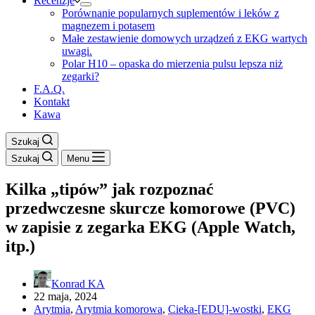
Recenzje
Porównanie popularnych suplementów i leków z
magnezem i potasem
Małe zestawienie domowych urządzeń z EKG wartych
uwagi.
Polar H10 – opaska do mierzenia pulsu lepsza niż
zegarki?
F.A.Q.
Kontakt
Kawa
Szukaj
Szukaj
Menu
Kilka „tipów” jak rozpoznać
przedwczesne skurcze komorowe (PVC)
w zapisie z zegarka EKG (Apple Watch,
itp.)
Konrad KA
22 maja, 2024
Arytmia
,
Arytmia komorowa
,
Cieka-[EDU]-wostki
,
EKG