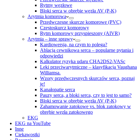
Rytmy węzłowe
Bloki serca w obrębie węzła AV (P-K)
Arytmia komorowa
Przedwczesne skurcze komorowe (PVC)
Częstoskurcz komorowy
Rytm komorowy przyspieszony (AIVR)
Arytmia – inne sprawy
Kardiowersja, na czym to polega?
Ablacja cewnikowa serca – popularne pytania i
odpowiedzi
Kalkulator ryzyka udaru CHA2DS2-VASc
Leki przeciwarytmiczne – klasyfikacja Vaughana
Williamsa.
Wzory przedwczesnych skurczów serca, poznaj
je!
Kanałopatie serca
Pauzy serca, a bloki serca, czy to jest to samo?
Bloki serca w obrębie węzła AV (P-K)
Zahamowanie zatokowe vs. blok zatokowy w
obrębie węzła zatokowego
EKG
EKG na YouTube
Inne
Ciekawostki