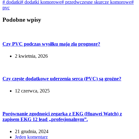
#
dodatki
#
dodatki komorowe
#
przedwczesne skurcze komorowe
#
pvc
Podobne wpisy
Czy PVC podczas wysiłku mają złą prognozę?
2 kwietnia, 2026
Czy częste dodatkowe uderzenia serca (PVC) są groźne?
12 czerwca, 2025
Porównanie zgodności zegarka z EKG (Huawei Watch) z
zapisem EKG 12 lead „profesjonalnym”.
21 grudnia, 2024
Jeden komentarz