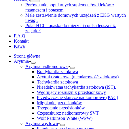
Porównanie popularnych suplementów i leków z
magnezem i potasem
Małe zestawienie domowych urządzeń z EKG wartych
uwagi.
Polar H10 – opaska do mierzenia pulsu lepsza niż
zegarki?
F.A.Q.
Kontakt
Kawa
Strona główna
Arytmia
Arytmia nadkomorowa
Bradykardia zatokowa
Arytmia zatokowa (niemiarowość zatokowa)
Tachykardia zatokowa
Nieadekwatna tachykardia zatokowa (IST).
Wędrujący rozrusznik przedsionkowy
Przedwczesne skurcze nadkomorowe (PAC)
Migotanie przedsionków
Trzepotanie przedsionków
Częstoskurcz nadkomorowy SVT
Wolf Parkinson White (WPW)
Arytmia węzłowa
Przedwczesne skurcze węzłowe