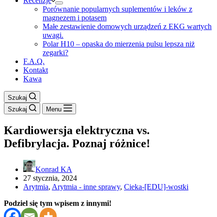
Recenzje
Porównanie popularnych suplementów i leków z
magnezem i potasem
Małe zestawienie domowych urządzeń z EKG wartych
uwagi.
Polar H10 – opaska do mierzenia pulsu lepsza niż
zegarki?
F.A.Q.
Kontakt
Kawa
Szukaj
Szukaj
Menu
Kardiowersja elektryczna vs.
Defibrylacja. Poznaj różnice!
Konrad KA
27 stycznia, 2024
Arytmia
,
Arytmia - inne sprawy
,
Cieka-[EDU]-wostki
Podziel się tym wpisem z innymi!