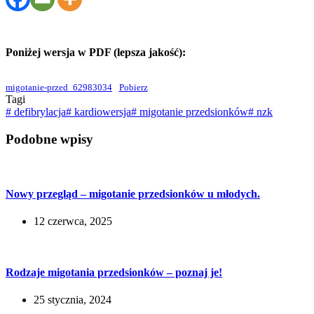
Poniżej wersja w PDF (lepsza jakość):
migotanie-przed_62983034
Pobierz
Tagi
#
defibrylacja
#
kardiowersja
#
migotanie przedsionków
#
nzk
Podobne wpisy
Nowy przegląd – migotanie przedsionków u młodych.
12 czerwca, 2025
Rodzaje migotania przedsionków – poznaj je!
25 stycznia, 2024