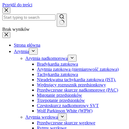
Przejdź do treści
Brak wyników
Strona główna
Arytmia
Arytmia nadkomorowa
Bradykardia zatokowa
Arytmia zatokowa (niemiarowość zatokowa)
Tachykardia zatokowa
Nieadekwatna tachykardia zatokowa (IST).
Wędrujący rozrusznik przedsionkowy
Przedwczesne skurcze nadkomorowe (PAC)
Migotanie przedsionków
Trzepotanie przedsionków
Częstoskurcz nadkomorowy SVT
Wolf Parkinson White (WPW)
Arytmia węzłowa
Przedwczesne skurcze węzłowe
Rytmy węzłowe