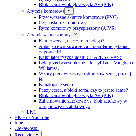
Bloki serca w obrębie węzła AV (P-K)
Arytmia komorowa
Przedwczesne skurcze komorowe (PVC)
Częstoskurcz komorowy
Rytm komorowy przyspieszony (AIVR)
Arytmia – inne sprawy
Kardiowersja, na czym to polega?
Ablacja cewnikowa serca – popularne pytania i
odpowiedzi
Kalkulator ryzyka udaru CHA2DS2-VASc
Leki przeciwarytmiczne – klasyfikacja Vaughana
Williamsa.
Wzory przedwczesnych skurczów serca, poznaj
je!
Kanałopatie serca
Pauzy serca, a bloki serca, czy to jest to samo?
Bloki serca w obrębie węzła AV (P-K)
Zahamowanie zatokowe vs. blok zatokowy w
obrębie węzła zatokowego
EKG
EKG na YouTube
Inne
Ciekawostki
Recenzje