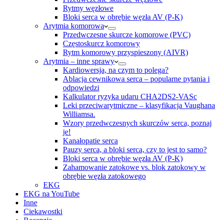
Rytmy węzłowe
Bloki serca w obrębie węzła AV (P-K)
Arytmia komorowa
Przedwczesne skurcze komorowe (PVC)
Częstoskurcz komorowy
Rytm komorowy przyspieszony (AIVR)
Arytmia – inne sprawy
Kardiowersja, na czym to polega?
Ablacja cewnikowa serca – popularne pytania i
odpowiedzi
Kalkulator ryzyka udaru CHA2DS2-VASc
Leki przeciwarytmiczne – klasyfikacja Vaughana
Williamsa.
Wzory przedwczesnych skurczów serca, poznaj
je!
Kanałopatie serca
Pauzy serca, a bloki serca, czy to jest to samo?
Bloki serca w obrębie węzła AV (P-K)
Zahamowanie zatokowe vs. blok zatokowy w
obrębie węzła zatokowego
EKG
EKG na YouTube
Inne
Ciekawostki