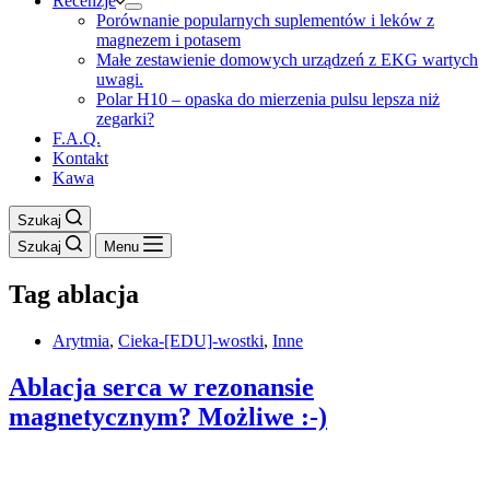
Recenzje
Porównanie popularnych suplementów i leków z
magnezem i potasem
Małe zestawienie domowych urządzeń z EKG wartych
uwagi.
Polar H10 – opaska do mierzenia pulsu lepsza niż
zegarki?
F.A.Q.
Kontakt
Kawa
Szukaj
Szukaj
Menu
Tag
ablacja
Arytmia
,
Cieka-[EDU]-wostki
,
Inne
Ablacja serca w rezonansie
magnetycznym? Możliwe :-)