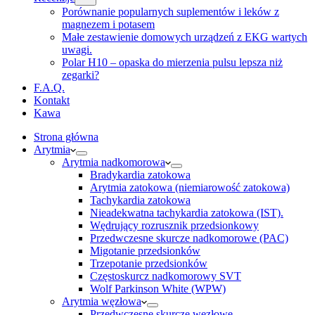
Porównanie popularnych suplementów i leków z
magnezem i potasem
Małe zestawienie domowych urządzeń z EKG wartych
uwagi.
Polar H10 – opaska do mierzenia pulsu lepsza niż
zegarki?
F.A.Q.
Kontakt
Kawa
Strona główna
Arytmia
Arytmia nadkomorowa
Bradykardia zatokowa
Arytmia zatokowa (niemiarowość zatokowa)
Tachykardia zatokowa
Nieadekwatna tachykardia zatokowa (IST).
Wędrujący rozrusznik przedsionkowy
Przedwczesne skurcze nadkomorowe (PAC)
Migotanie przedsionków
Trzepotanie przedsionków
Częstoskurcz nadkomorowy SVT
Wolf Parkinson White (WPW)
Arytmia węzłowa
Przedwczesne skurcze węzłowe