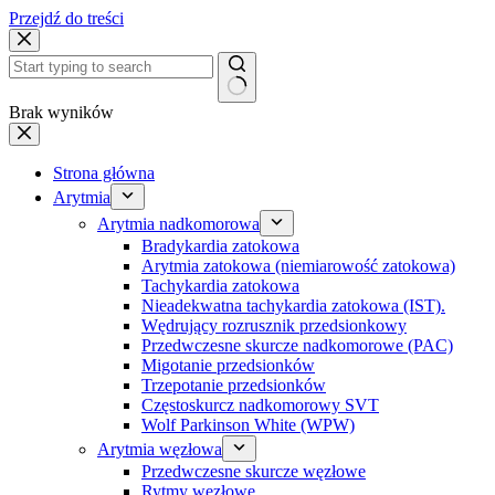
Przejdź do treści
Brak wyników
Strona główna
Arytmia
Arytmia nadkomorowa
Bradykardia zatokowa
Arytmia zatokowa (niemiarowość zatokowa)
Tachykardia zatokowa
Nieadekwatna tachykardia zatokowa (IST).
Wędrujący rozrusznik przedsionkowy
Przedwczesne skurcze nadkomorowe (PAC)
Migotanie przedsionków
Trzepotanie przedsionków
Częstoskurcz nadkomorowy SVT
Wolf Parkinson White (WPW)
Arytmia węzłowa
Przedwczesne skurcze węzłowe
Rytmy węzłowe