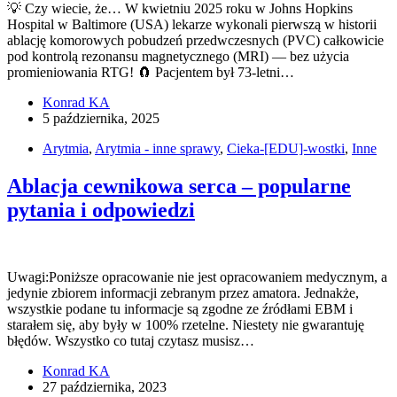
💡 Czy wiecie, że… W kwietniu 2025 roku w Johns Hopkins
Hospital w Baltimore (USA) lekarze wykonali pierwszą w historii
ablację komorowych pobudzeń przedwczesnych (PVC) całkowicie
pod kontrolą rezonansu magnetycznego (MRI) — bez użycia
promieniowania RTG! 🧲 Pacjentem był 73-letni…
Konrad KA
5 października, 2025
Arytmia
,
Arytmia - inne sprawy
,
Cieka-[EDU]-wostki
,
Inne
Ablacja cewnikowa serca – popularne
pytania i odpowiedzi
Uwagi:Poniższe opracowanie nie jest opracowaniem medycznym, a
jedynie zbiorem informacji zebranym przez amatora. Jednakże,
wszystkie podane tu informacje są zgodne ze źródłami EBM i
starałem się, aby były w 100% rzetelne. Niestety nie gwarantuję
błędów. Wszystko co tutaj czytasz musisz…
Konrad KA
27 października, 2023