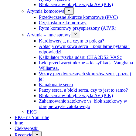
Bloki serca w obrębie węzła AV (P-K)
Arytmia komorowa
Przedwczesne skurcze komorowe (PVC)
Częstoskurcz komorowy
Rytm komorowy przyspieszony (AIVR)
Arytmia – inne sprawy
Kardiowersja, na czym to polega?
Ablacja cewnikowa serca – popularne pytania i
odpowiedzi
Kalkulator ryzyka udaru CHA2DS2-VASc
Leki przeciwarytmiczne – klasyfikacja Vaughana
Williamsa.
Wzory przedwczesnych skurczów serca, poznaj
je!
Kanałopatie serca
Pauzy serca, a bloki serca, czy to jest to samo?
Bloki serca w obrębie węzła AV (P-K)
Zahamowanie zatokowe vs. blok zatokowy w
obrębie węzła zatokowego
EKG
EKG na YouTube
Inne
Ciekawostki
Recenzje