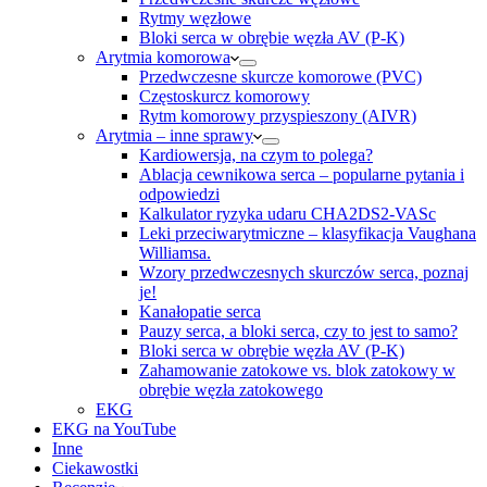
Rytmy węzłowe
Bloki serca w obrębie węzła AV (P-K)
Arytmia komorowa
Przedwczesne skurcze komorowe (PVC)
Częstoskurcz komorowy
Rytm komorowy przyspieszony (AIVR)
Arytmia – inne sprawy
Kardiowersja, na czym to polega?
Ablacja cewnikowa serca – popularne pytania i
odpowiedzi
Kalkulator ryzyka udaru CHA2DS2-VASc
Leki przeciwarytmiczne – klasyfikacja Vaughana
Williamsa.
Wzory przedwczesnych skurczów serca, poznaj
je!
Kanałopatie serca
Pauzy serca, a bloki serca, czy to jest to samo?
Bloki serca w obrębie węzła AV (P-K)
Zahamowanie zatokowe vs. blok zatokowy w
obrębie węzła zatokowego
EKG
EKG na YouTube
Inne
Ciekawostki