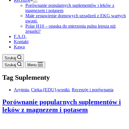
Recenzje
Porównanie popularnych suplementów i leków z
magnezem i potasem
Małe zestawienie domowych urządzeń z EKG wartych
uwagi.
Polar H10 – opaska do mierzenia pulsu lepsza niż
zegarki?
F.A.Q.
Kontakt
Kawa
Szukaj
Szukaj
Menu
Tag
Suplementy
Arytmia
,
Cieka-[EDU]-wostki
,
Recenzje i porównania
Porównanie popularnych suplementów i
leków z magnezem i potasem