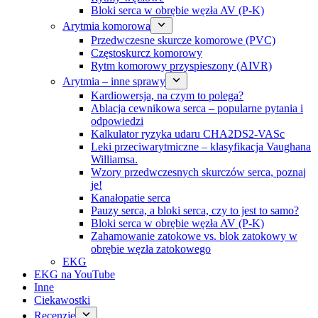
Bloki serca w obrębie węzła AV (P-K)
Arytmia komorowa
Przedwczesne skurcze komorowe (PVC)
Częstoskurcz komorowy
Rytm komorowy przyspieszony (AIVR)
Arytmia – inne sprawy
Kardiowersja, na czym to polega?
Ablacja cewnikowa serca – popularne pytania i
odpowiedzi
Kalkulator ryzyka udaru CHA2DS2-VASc
Leki przeciwarytmiczne – klasyfikacja Vaughana
Williamsa.
Wzory przedwczesnych skurczów serca, poznaj
je!
Kanałopatie serca
Pauzy serca, a bloki serca, czy to jest to samo?
Bloki serca w obrębie węzła AV (P-K)
Zahamowanie zatokowe vs. blok zatokowy w
obrębie węzła zatokowego
EKG
EKG na YouTube
Inne
Ciekawostki
Recenzje