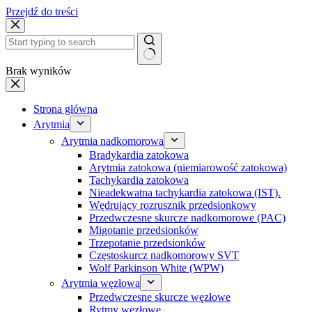
Przejdź do treści
Brak wyników
Strona główna
Arytmia
Arytmia nadkomorowa
Bradykardia zatokowa
Arytmia zatokowa (niemiarowość zatokowa)
Tachykardia zatokowa
Nieadekwatna tachykardia zatokowa (IST).
Wędrujący rozrusznik przedsionkowy
Przedwczesne skurcze nadkomorowe (PAC)
Migotanie przedsionków
Trzepotanie przedsionków
Częstoskurcz nadkomorowy SVT
Wolf Parkinson White (WPW)
Arytmia węzłowa
Przedwczesne skurcze węzłowe
Rytmy węzłowe