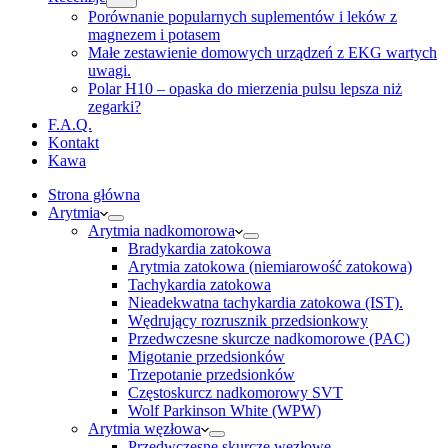
Porównanie popularnych suplementów i leków z
magnezem i potasem
Małe zestawienie domowych urządzeń z EKG wartych
uwagi.
Polar H10 – opaska do mierzenia pulsu lepsza niż
zegarki?
F.A.Q.
Kontakt
Kawa
Strona główna
Arytmia
Arytmia nadkomorowa
Bradykardia zatokowa
Arytmia zatokowa (niemiarowość zatokowa)
Tachykardia zatokowa
Nieadekwatna tachykardia zatokowa (IST).
Wędrujący rozrusznik przedsionkowy
Przedwczesne skurcze nadkomorowe (PAC)
Migotanie przedsionków
Trzepotanie przedsionków
Częstoskurcz nadkomorowy SVT
Wolf Parkinson White (WPW)
Arytmia węzłowa
Przedwczesne skurcze węzłowe