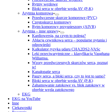
Rytmy węzłowe
Bloki serca w obrębie węzła AV (P-K)
Arytmia komorowa
Przedwczesne skurcze komorowe (PVC)
Częstoskurcz komorowy
Rytm komorowy przyspieszony (AIVR)
Arytmia – inne sprawy
Kardiowersja, na czym to polega?
Ablacja cewnikowa serca – popularne pytania i
odpowiedzi
Kalkulator ryzyka udaru CHA2DS2-VASc
Leki przeciwarytmiczne – klasyfikacja Vaughana
Williamsa.
Wzory przedwczesnych skurczów serca, poznaj
je!
Kanałopatie serca
Pauzy serca, a bloki serca, czy to jest to samo?
Bloki serca w obrębie węzła AV (P-K)
Zahamowanie zatokowe vs. blok zatokowy w
obrębie węzła zatokowego
EKG
EKG na YouTube
Inne
Ciekawostki