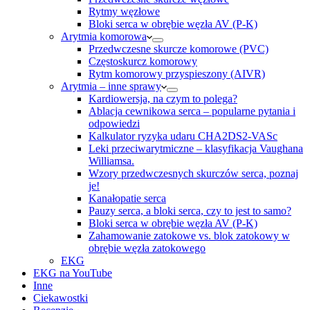
Rytmy węzłowe
Bloki serca w obrębie węzła AV (P-K)
Arytmia komorowa
Przedwczesne skurcze komorowe (PVC)
Częstoskurcz komorowy
Rytm komorowy przyspieszony (AIVR)
Arytmia – inne sprawy
Kardiowersja, na czym to polega?
Ablacja cewnikowa serca – popularne pytania i
odpowiedzi
Kalkulator ryzyka udaru CHA2DS2-VASc
Leki przeciwarytmiczne – klasyfikacja Vaughana
Williamsa.
Wzory przedwczesnych skurczów serca, poznaj
je!
Kanałopatie serca
Pauzy serca, a bloki serca, czy to jest to samo?
Bloki serca w obrębie węzła AV (P-K)
Zahamowanie zatokowe vs. blok zatokowy w
obrębie węzła zatokowego
EKG
EKG na YouTube
Inne
Ciekawostki