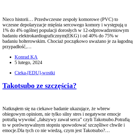
Nieco historii… Przedwczesne zespoły komorowe (PVC) to
wczesne depolaryzacje mięśnia sercowego komory i występują u
1% do 4% ogólnej populacji dorosłych w 12-odprowadzeniowym
badaniu elektrokardiograficznym(EKG) i od 40% do 75% w
badaniu holterowskim. Chociaż początkowo uważano je za łagodną
przypadłość,…
Konrad KA
5 lutego, 2024
Cieka-[EDU]-wostki
Takotsubo ze szczęścia?
Natknąłem się na ciekawe badanie ukazujące, że wbrew
obiegowym opiniom, nie tylko silny stres i negatywne emocje
potrafią wywołać „fałszywy zawał serca” czyli Takotsubo.Potrafią
to w porównywalnym stopniu spowodować szczęśliwe chwile i
emocje.Dla tych co nie wiedzą, czym jest Takotsubo?…