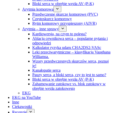
Bloki serca w obrębie węzła AV (P-K)
Arytmia komorowa
Przedwczesne skurcze komorowe (PVC)
Częstoskurcz komorowy
Rytm komorowy przyspieszony (AIVR)
Arytmia – inne sprawy
Kardiowersja, na czym to polega?
Ablacja cewnikowa serca – popularne pytania i
odpowiedzi
Kalkulator ryzyka udaru CHA2DS2-VASc
Leki przeciwarytmiczne – klasyfikacja Vaughana
Williamsa.
Wzory przedwczesnych skurczów serca, poznaj
je!
Kanałopatie serca
Pauzy serca, a bloki serca, czy to jest to samo?
Bloki serca w obrębie węzła AV (P-K)
Zahamowanie zatokowe vs. blok zatokowy w
obrębie węzła zatokowego
EKG
EKG na YouTube
Inne
Ciekawostki
Recenzje