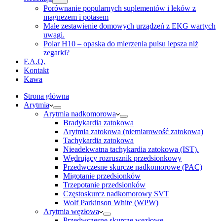
Porównanie popularnych suplementów i leków z
magnezem i potasem
Małe zestawienie domowych urządzeń z EKG wartych
uwagi.
Polar H10 – opaska do mierzenia pulsu lepsza niż
zegarki?
F.A.Q.
Kontakt
Kawa
Strona główna
Arytmia
Arytmia nadkomorowa
Bradykardia zatokowa
Arytmia zatokowa (niemiarowość zatokowa)
Tachykardia zatokowa
Nieadekwatna tachykardia zatokowa (IST).
Wędrujący rozrusznik przedsionkowy
Przedwczesne skurcze nadkomorowe (PAC)
Migotanie przedsionków
Trzepotanie przedsionków
Częstoskurcz nadkomorowy SVT
Wolf Parkinson White (WPW)
Arytmia węzłowa
Przedwczesne skurcze węzłowe