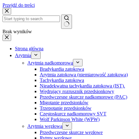
Przejdź do treści
Brak wyników
Strona główna
Arytmia
Arytmia nadkomorowa
Bradykardia zatokowa
Arytmia zatokowa (niemiarowość zatokowa)
Tachykardia zatokowa
Nieadekwatna tachykardia zatokowa (IST).
Wędrujący rozrusznik przedsionkowy
Przedwczesne skurcze nadkomorowe (PAC)
Migotanie przedsionków
Trzepotanie przedsionków
Częstoskurcz nadkomorowy SVT
Wolf Parkinson White (WPW)
Arytmia węzłowa
Przedwczesne skurcze węzłowe
Rytmy węzłowe