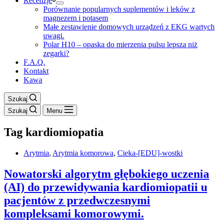
Recenzje
Porównanie popularnych suplementów i leków z
magnezem i potasem
Małe zestawienie domowych urządzeń z EKG wartych
uwagi.
Polar H10 – opaska do mierzenia pulsu lepsza niż
zegarki?
F.A.Q.
Kontakt
Kawa
Szukaj
Szukaj
Menu
Tag
kardiomiopatia
Arytmia
,
Arytmia komorowa
,
Cieka-[EDU]-wostki
Nowatorski algorytm głębokiego uczenia
(AI) do przewidywania kardiomiopatii u
pacjentów z przedwczesnymi
kompleksami komorowymi.